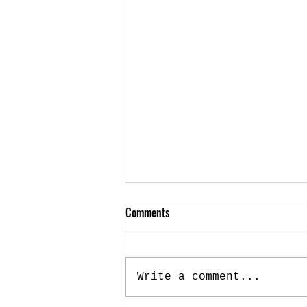
What Would La Malinche Say? ~By
Comments
Elizabeth Jiménez Montelongo
An Indigenous woman
Kidnapped, enslaved Sees
Write a comment...
a chance for revenge To
topple an empire That