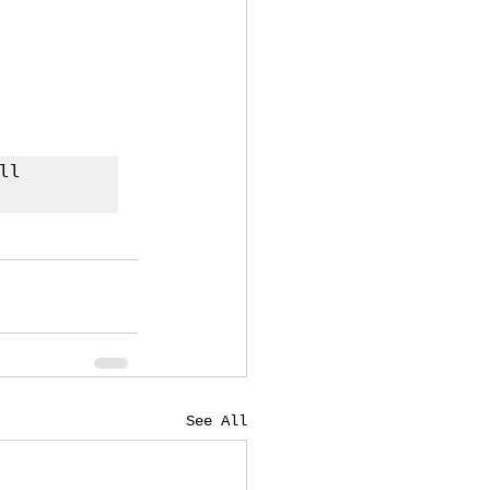
ll 
See All